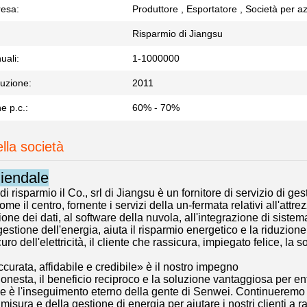
resa:
Produttore , Esportatore , Società per az
Risparmio di Jiangsu
uali:
1-1000000
tuzione:
2011
e p.c.:
60% - 70%
ella società
ziendale
 di risparmio il Co., srl di Jiangsu è un fornitore di servizio di g
come il centro, fornente i servizi della un-fermata relativi all'attr
ione dei dati, al software della nuvola, all'integrazione di sist
gestione dell'energia, aiuta il risparmio energetico e la riduzion
curo dell'elettricità, il cliente che rassicura, impiegato felice, la
curata, affidabile e credibile» è il nostro impegno
onesta, il beneficio reciproco e la soluzione vantaggiosa per entr
e è l'inseguimento eterno della gente di Senwei. Continueremo a 
isura e della gestione di energia per aiutare i nostri clienti a r