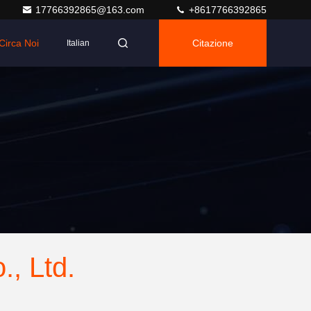
17766392865@163.com
+8617766392865
Circa Noi
Citazione
Italian
., Ltd.