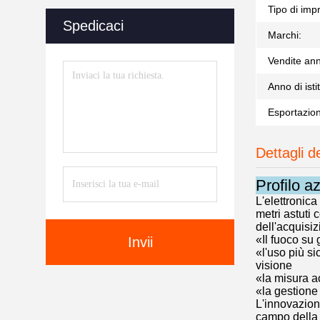
Tipo di imp
Spedicaci
Marchi:
Vendite ann
Anno di isti
Esportazion
Dettagli d
Profilo a
L'elettronica
metri astuti 
dell'acquisiz
«Il fuoco su 
Invii
«l'uso più si
visione
«la misura ac
«la gestione 
L'innovazion
campo della m