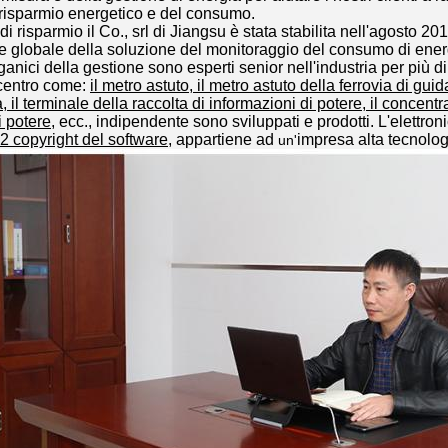
 risparmio energetico e del consumo.
 di risparmio il Co., srl di Jiangsu è stata stabilita nell'agosto 
e globale della soluzione del monitoraggio del consumo di energi
ganici della gestione sono esperti senior nell'industria per più di
 centro come:
il metro astuto, il metro astuto della ferrovia di guid
ità, il terminale della raccolta di informazioni di potere, il concen
 potere,
ecc., indipendente sono sviluppati e prodotti. L'elettroni
12 copyright del software
, appartiene ad
impresa alta tecnolog
un'