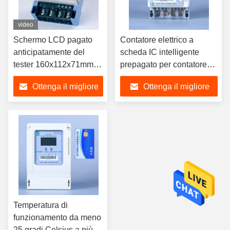
video
Schermo LCD pagato
Contatore elettrico a
anticipatamente del
scheda IC intelligente
tester 160x112x71mm di
prepagato per contatore
energia di monofase
intelligente, supporto per il
Ottenga il migliore
Ottenga il migliore
IP54 un metro
controllo e la misurazione
multifunzionale di 3 fasi
flessibile dell'energia per
prezzo
prezzo
aziende commerciali
Temperatura di
funzionamento da meno
25 gradi Celsius a più