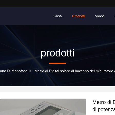
Casa
Prodotti
Video
prodotti
ccano Di Monofase
>
Metro di Digital solare di baccano del misuratore
Metro di D
di potenz