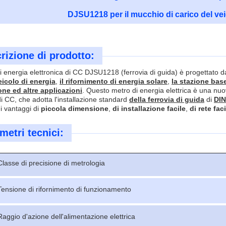
DJSU1218 per il mucchio di carico del ve
rizione di prodotto:
di energia elettronica di CC DJSU1218 (ferrovia di guida) è progettato d
icolo di energia
,
il rifornimento di energia solare
,
la stazione bas
one ed altre applicazioni
.
Questo metro di energia elettrica è una nuo
 di CC, che adotta l'installazione standard
della ferrovia di guida
di
DI
i vantaggi di
piccola dimensione
,
di installazione facile
,
di rete faci
metri tecnici:
Classe di precisione di metrologia
Tensione di rifornimento di funzionamento
Raggio d'azione dell'alimentazione elettrica