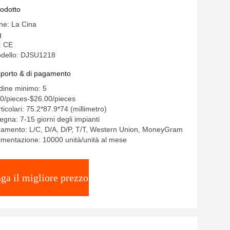
l veicolo di New Energy
rodotto
ine: La Cina
g
: CE
dello: DJSU1218
asporto & di pagamento
rdine minimo: 5
0/pieces-$26.00/pieces
ticolari: 75.2*87.9*74 (millimetro)
gna: 7-15 giorni degli impianti
gamento: L/C, D/A, D/P, T/T, Western Union, MoneyGram
limentazione: 10000 unità/unità al mese
ga il migliore prezzo