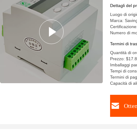
carico de
Dettagli del p
Luogo di orig
Marca: Savin
Certificazione
Numero di mo
Termini di tr
Quantità di o
Prezzo: $17.8
Imballaggi par
Tempi di conse
Termini di pa
Capacità di a
Otten