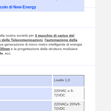
icolo di New Energy
alla nostra società per
il mucchio di carico del
e delle Telecomunicazioni
,
l'automazione della
va generazione di micro metro intelligente di energia
N35mm
e la progettazione della struttura modulare.
le
, ecc.
Livello 1,0
220VAC o 9-
72VDC
220VAC± 20%/9-
72VDC