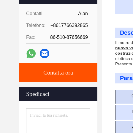
Contatti:
Alan
Telefono:
+8617766392865
Desc
Fax:
86-510-87656669
Il metro 
nuovo ve
costruzi
elettrica
Presenta 
Contatta ora
Para
Spedicaci