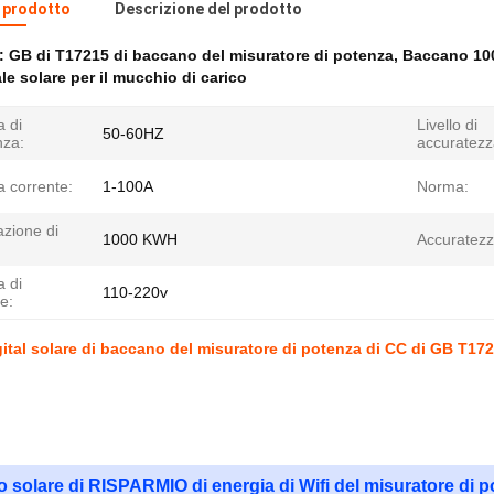
l prodotto
Descrizione del prodotto
e:
GB di T17215 di baccano del misuratore di potenza
,
Baccano 100
le solare per il mucchio di carico
 di
Livello di
50-60HZ
nza:
accuratezz
corrente:
1-100A
Norma:
azione di
1000 KWH
Accuratezz
 di
110-220v
e:
gital solare di baccano del misuratore di potenza di CC di GB T172
o solare di RISPARMIO di energia di Wifi del misuratore di po