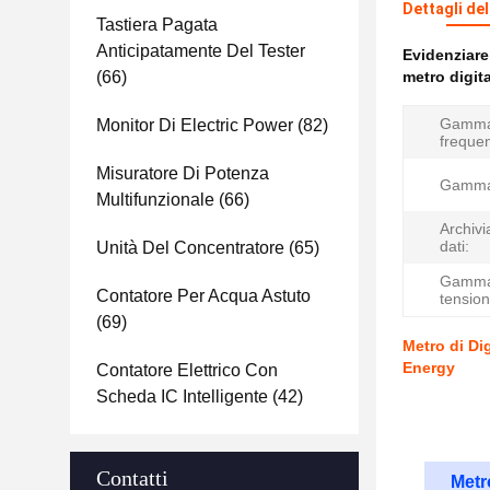
Dettagli de
Tastiera Pagata
Anticipatamente Del Tester
Evidenziar
(66)
metro digita
Gamma
Monitor Di Electric Power
(82)
freque
Misuratore Di Potenza
Gamma 
Multifunzionale
(66)
Archivi
dati:
Unità Del Concentratore
(65)
Gamma
Contatore Per Acqua Astuto
tension
(69)
Metro di Di
Energy
Contatore Elettrico Con
Scheda IC Intelligente
(42)
Contatti
Metr