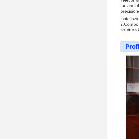
Telecomun
funzioni 
precision
installazi
7.Compone
struttura
Prof