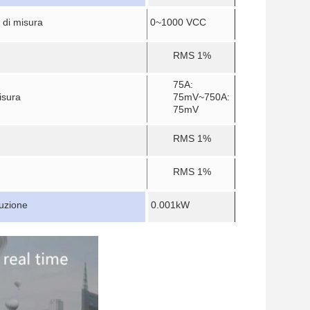
di misura
0~1000 VCC
RMS 1%
75A:
isura
75mV~750A:
75mV
RMS 1%
RMS 1%
luzione
0.001kW