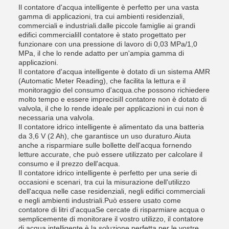
Il contatore d'acqua intelligente è perfetto per una vasta
gamma di applicazioni, tra cui ambienti residenziali,
commerciali e industriali.dalle piccole famiglie ai grandi
edifici commercialiIl contatore è stato progettato per
funzionare con una pressione di lavoro di 0,03 MPa/1,0
MPa, il che lo rende adatto per un'ampia gamma di
applicazioni.
Il contatore d'acqua intelligente è dotato di un sistema AMR
(Automatic Meter Reading), che facilita la lettura e il
monitoraggio del consumo d'acqua.che possono richiedere
molto tempo e essere imprecisiIl contatore non è dotato di
valvola, il che lo rende ideale per applicazioni in cui non è
necessaria una valvola.
Il contatore idrico intelligente è alimentato da una batteria
da 3,6 V (2 Ah), che garantisce un uso duraturo.Aiuta
anche a risparmiare sulle bollette dell'acqua fornendo
letture accurate, che può essere utilizzato per calcolare il
consumo e il prezzo dell'acqua.
Il contatore idrico intelligente è perfetto per una serie di
occasioni e scenari, tra cui la misurazione dell'utilizzo
dell'acqua nelle case residenziali, negli edifici commerciali
e negli ambienti industriali.Può essere usato come
contatore di litri d'acquaSe cercate di risparmiare acqua o
semplicemente di monitorare il vostro utilizzo, il contatore
di acqua intelligente è la soluzione perfetta per le vostre