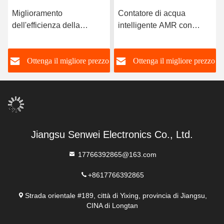
Miglioramento
Contatore di acqua
dell'efficienza della
intelligente AMR con
gestione dell'acqua con il
corpo civile e in ottone
contatore d'acqua Smart
o
Ottenga il migliore prezzo
Ottenga il migliore prezzo
0-40°C senza valvola
Jiangsu Senwei Electronics Co., Ltd.
17766392865@163.com
+8617766392865
Strada orientale #189, città di Yixing, provincia di Jiangsu,
CINA di Longtan