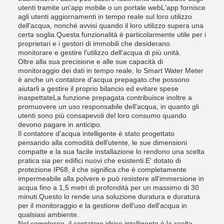
utenti tramite un'app mobile o un portale webL'app fornisce
agli utenti aggiornamenti in tempo reale sul loro utilizzo
dell'acqua, nonché avvisi quando il loro utilizzo supera una
certa soglia.Questa funzionalità è particolarmente utile per i
proprietari e i gestori di immobili che desiderano
monitorare e gestire l'utilizzo dell'acqua di più unità.
Oltre alla sua precisione e alle sue capacità di
monitoraggio dei dati in tempo reale, lo Smart Water Meter
è anche un contatore d'acqua prepagato.che possono
aiutarli a gestire il proprio bilancio ed evitare spese
inaspettateLa funzione prepagata contribuisce inoltre a
promuovere un uso responsabile dell'acqua, in quanto gli
utenti sono più consapevoli del loro consumo quando
devono pagare in anticipo.
Il contatore d'acqua intelligente è stato progettato
pensando alla comodità dell'utente, le sue dimensioni
compatte e la sua facile installazione lo rendono una scelta
pratica sia per edifici nuovi che esistenti.E' dotato di
protezione IP68, il che significa che è completamente
impermeabile alla polvere e può resistere all'immersione in
acqua fino a 1,5 metri di profondità per un massimo di 30
minuti.Questo lo rende una soluzione duratura e duratura
per il monitoraggio e la gestione dell'uso dell'acqua in
qualsiasi ambiente.
Nel complesso, il contatore idrico intelligente è la scelta