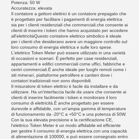
Potenza: 50 W
Accuratezza: elevata
Il contatore a gettoni elettrici è un contatore prepagato che
è progettato per facilitare i pagamenti di energia elettrica
sia per i clienti residenziali che commerciali.che consente ai
clienti di inserire i token che hanno acquistato per accedere
all'elettricitàQuesto contatore elettrico simbolico è ideale
per i clienti che desiderano avere un maggiore controllo sul
loro consumo di energia elettrica e sulle loro spese.
L'elettrico Token Meter può essere utilizzato in una varietà
di occasioni e scenari. È perfetto per case residenziali,
appartamenti e edifici commerciali come uffici, fabbriche e
centri commerciali.È anche ideale per luoghi remoti come i
siti minerari, piattaforme petrolifere e cantieri dove i
contatori tradizionali non sono disponibili.
Il misuratore di token elettrici è facile da installare e da
utilizzare. Ha un'interfaccia facile da usare che consente ai
clienti di inserire facilmente i token e monitorare il loro
consumo di elettricità.È anche progettato per essere
durevole e affidabile, con un'ampia gamma di temperature
di funzionamento da -20°C a +50°C e una potenza di 50W.
Con la sua elevata precisione e la certificazione CE,
l'elettrico Token Meter è un modo affidabile ed efficiente
per gestire il consumo di energia elettrica.con una capacità
di alimentazione di 100000, e può essere consegnato entro