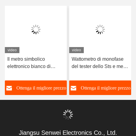
video
video
Il metro simbolico
Wattometro di monofase
elettronico bianco di
del tester dello Sts e metro
energia della tastiera di
simbolici elettrici senza fili
monofase ha prepagato il
0.004Ib di energia
o
Ottenga il migliore prezzo
Ottenga il migliore prezzo
CE RS485
Jiangsu Senwei Electronics Co., Ltd.