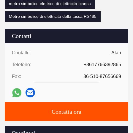
metro simbolico elettrico di elettricità bianca
Metro simbolico di elettricità della tassa RS485
Contatti
Contatti:
Alan
Telefono:
+8617766392865
Fax:
86-510-87656669
Contatta ora