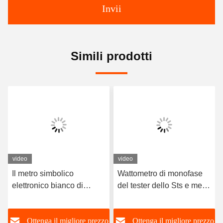
Invii
Simili prodotti
video
video
Il metro simbolico
Wattometro di monofase
elettronico bianco di
del tester dello Sts e metro
energia della tastiera di
simbolici elettrici senza fili
monofase ha prepagato il
0.004Ib di energia
o
Ottenga il migliore prezzo
Ottenga il migliore prezzo
CE RS485