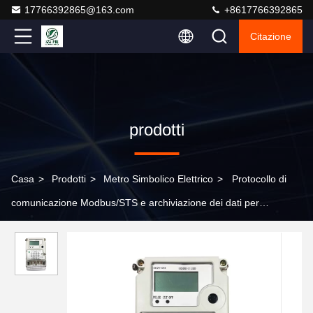
17766392865@163.com
+8617766392865
Citazione
prodotti
Casa
>
Prodotti
>
Metro Simbolico Elettrico
>
Protocollo di
comunicazione Modbus/STS e archiviazione dei dati per
un'integrazione senza soluzione di continuità