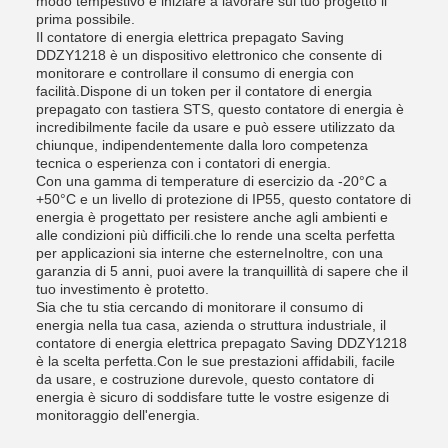
modo tempestivo e iniziare a lavorare sul tuo progetto il
prima possibile.
Il contatore di energia elettrica prepagato Saving
DDZY1218 è un dispositivo elettronico che consente di
monitorare e controllare il consumo di energia con
facilità.Dispone di un token per il contatore di energia
prepagato con tastiera STS, questo contatore di energia è
incredibilmente facile da usare e può essere utilizzato da
chiunque, indipendentemente dalla loro competenza
tecnica o esperienza con i contatori di energia.
Con una gamma di temperature di esercizio da -20°C a
+50°C e un livello di protezione di IP55, questo contatore di
energia è progettato per resistere anche agli ambienti e
alle condizioni più difficili.che lo rende una scelta perfetta
per applicazioni sia interne che esterneInoltre, con una
garanzia di 5 anni, puoi avere la tranquillità di sapere che il
tuo investimento è protetto.
Sia che tu stia cercando di monitorare il consumo di
energia nella tua casa, azienda o struttura industriale, il
contatore di energia elettrica prepagato Saving DDZY1218
è la scelta perfetta.Con le sue prestazioni affidabili, facile
da usare, e costruzione durevole, questo contatore di
energia è sicuro di soddisfare tutte le vostre esigenze di
monitoraggio dell'energia.